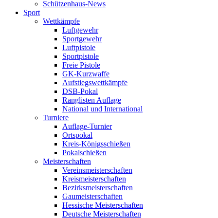
Schützenhaus-News
Sport
Wettkämpfe
Luftgewehr
Sportgewehr
Luftpistole
Sportpistole
Freie Pistole
GK-Kurzwaffe
Aufstiegswettkämpfe
DSB-Pokal
Ranglisten Auflage
National und International
Turniere
Auflage-Turnier
Ortspokal
Kreis-Königsschießen
Pokalschießen
Meisterschaften
Vereinsmeisterschaften
Kreismeisterschaften
Bezirksmeisterschaften
Gaumeisterschaften
Hessische Meisterschaften
Deutsche Meisterschaften