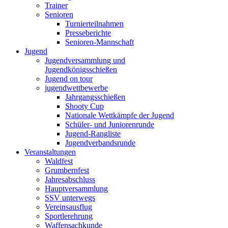
Trainer
Senioren
Turnierteilnahmen
Presseberichte
Senioren-Mannschaft
Jugend
Jugendversammlung und
Jugendkönigsschießen
Jugend on tour
jugendwettbewerbe
Jahrgangsschießen
Shooty Cup
Nationale Wettkämpfe der Jugend
Schüler- und Juniorenrunde
Jugend-Rangliste
Jugendverbandsrunde
Veranstaltungen
Waldfest
Grumbernfest
Jahresabschluss
Hauptversammlung
SSV unterwegs
Vereinsausflug
Sportlerehrung
Waffensachkunde