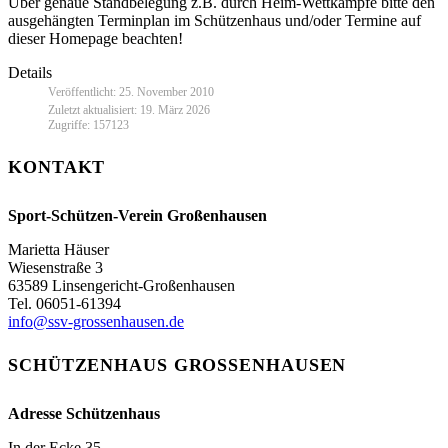
Über genaue Standbelegung z.B. durch Heim-Wettkämpfe bitte den
ausgehängten Terminplan im Schützenhaus und/oder Termine auf
dieser Homepage beachten!
Details
Veröffentlicht: 25. November 2010
Zuletzt aktualisiert: 19. März 2026
Zugriffe: 157123
KONTAKT
Sport-Schützen-Verein Großenhausen
Marietta Häuser
Wiesenstraße 3
63589 Linsengericht-Großenhausen
Tel. 06051-61394
info@ssv-grossenhausen.de
SCHÜTZENHAUS GROSSENHAUSEN
Adresse Schützenhaus
In der Ecke 35