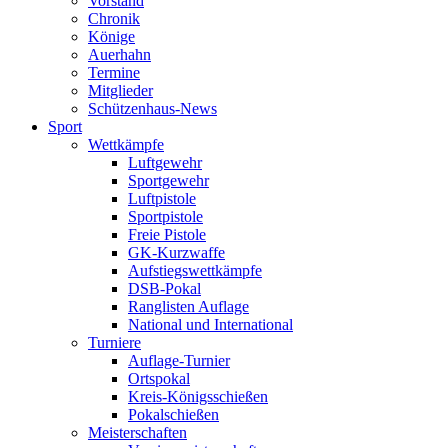
Vorstand
Chronik
Könige
Auerhahn
Termine
Mitglieder
Schützenhaus-News
Sport
Wettkämpfe
Luftgewehr
Sportgewehr
Luftpistole
Sportpistole
Freie Pistole
GK-Kurzwaffe
Aufstiegswettkämpfe
DSB-Pokal
Ranglisten Auflage
National und International
Turniere
Auflage-Turnier
Ortspokal
Kreis-Königsschießen
Pokalschießen
Meisterschaften