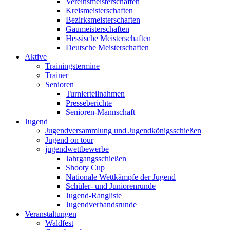
Vereinsmeisterschaften
Kreismeisterschaften
Bezirksmeisterschaften
Gaumeisterschaften
Hessische Meisterschaften
Deutsche Meisterschaften
Aktive
Trainingstermine
Trainer
Senioren
Turnierteilnahmen
Presseberichte
Senioren-Mannschaft
Jugend
Jugendversammlung und Jugendkönigsschießen
Jugend on tour
jugendwettbewerbe
Jahrgangsschießen
Shooty Cup
Nationale Wettkämpfe der Jugend
Schüler- und Juniorenrunde
Jugend-Rangliste
Jugendverbandsrunde
Veranstaltungen
Waldfest