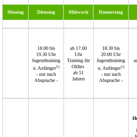
Montag
Dienstag
Mittwoch
Donnerstag
18.00 bis
ab 17.00
18.30 bis
19.30 Uhr
Uhr
20.00 Uhr
Jugendtraining
Training für
Jugendtraining
a
Oldies
1)
1)
u. Anfänger
u. Anfänger
ab 51
- nur nach
- nur nach
Jahren
Absprache -
Absprache -
H
R