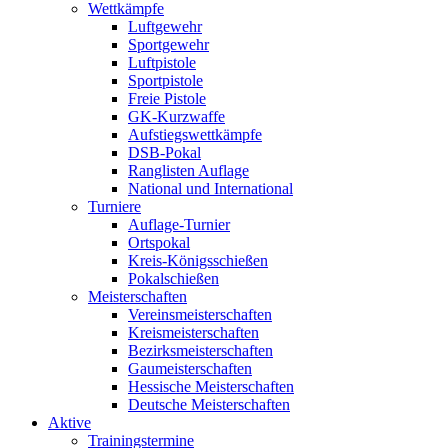
Wettkämpfe
Luftgewehr
Sportgewehr
Luftpistole
Sportpistole
Freie Pistole
GK-Kurzwaffe
Aufstiegswettkämpfe
DSB-Pokal
Ranglisten Auflage
National und International
Turniere
Auflage-Turnier
Ortspokal
Kreis-Königsschießen
Pokalschießen
Meisterschaften
Vereinsmeisterschaften
Kreismeisterschaften
Bezirksmeisterschaften
Gaumeisterschaften
Hessische Meisterschaften
Deutsche Meisterschaften
Aktive
Trainingstermine