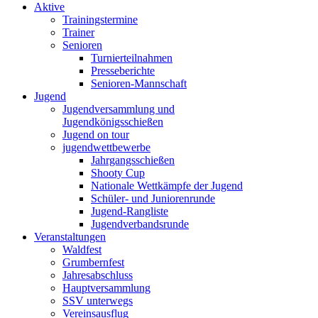
Aktive
Trainingstermine
Trainer
Senioren
Turnierteilnahmen
Presseberichte
Senioren-Mannschaft
Jugend
Jugendversammlung und
Jugendkönigsschießen
Jugend on tour
jugendwettbewerbe
Jahrgangsschießen
Shooty Cup
Nationale Wettkämpfe der Jugend
Schüler- und Juniorenrunde
Jugend-Rangliste
Jugendverbandsrunde
Veranstaltungen
Waldfest
Grumbernfest
Jahresabschluss
Hauptversammlung
SSV unterwegs
Vereinsausflug